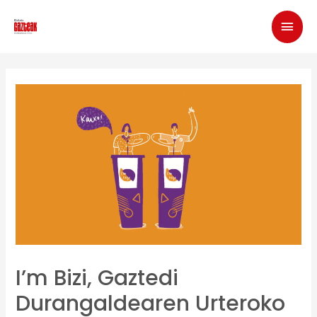
I’m Bizi, Gaztedi
Durangaldearen Urteroko