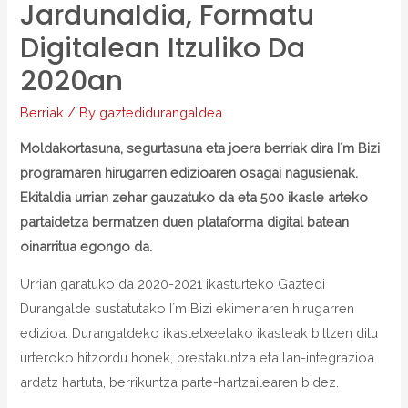
Jardunaldia, Formatu
Digitalean Itzuliko Da
2020an
Berriak
/ By
gaztedidurangaldea
Moldakortasuna, segurtasuna eta joera berriak dira I´m Bizi
programaren hirugarren edizioaren osagai nagusienak.
Ekitaldia urrian zehar gauzatuko da eta 500 ikasle arteko
partaidetza bermatzen duen plataforma digital batean
oinarritua egongo da.
Urrian garatuko da 2020-2021 ikasturteko Gaztedi
Durangalde sustatutako I´m Bizi ekimenaren hirugarren
edizioa. Durangaldeko ikastetxeetako ikasleak biltzen ditu
urteroko hitzordu honek, prestakuntza eta lan-integrazioa
ardatz hartuta, berrikuntza parte-hartzailearen bidez.