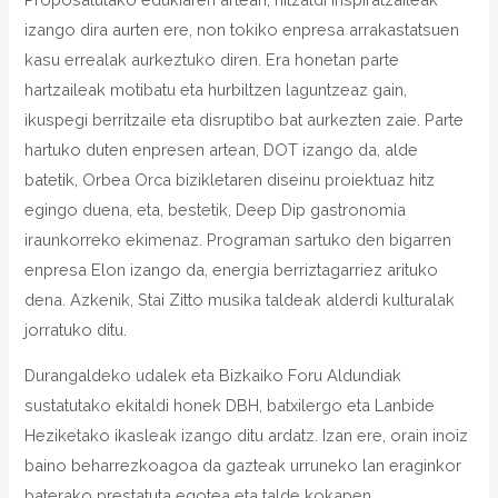
izango dira aurten ere, non tokiko enpresa arrakastatsuen
kasu errealak aurkeztuko diren. Era honetan parte
hartzaileak motibatu eta hurbiltzen laguntzeaz gain,
ikuspegi berritzaile eta disruptibo bat aurkezten zaie. Parte
hartuko duten enpresen artean, DOT izango da, alde
batetik, Orbea Orca bizikletaren diseinu proiektuaz hitz
egingo duena, eta, bestetik, Deep Dip gastronomia
iraunkorreko ekimenaz. Programan sartuko den bigarren
enpresa Elon izango da, energia berriztagarriez arituko
dena. Azkenik, Stai Zitto musika taldeak alderdi kulturalak
jorratuko ditu.
Durangaldeko udalek eta Bizkaiko Foru Aldundiak
sustatutako ekitaldi honek DBH, batxilergo eta Lanbide
Heziketako ikasleak izango ditu ardatz. Izan ere, orain inoiz
baino beharrezkoagoa da gazteak urruneko lan eraginkor
baterako prestatuta egotea eta talde kokapen