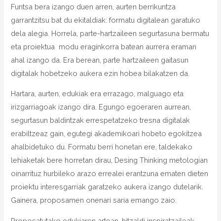
Funtsa bera izango duen arren, aurten berrikuntza
garrantzitsu bat du ekitaldiak: formatu digitalean garatuko
dela alegia. Horrela, parte-hartzaileen segurtasuna bermatu
eta proiektua modu eraginkorra batean aurrera eraman
ahal izango da. Era berean, parte hartzaileen gaitasun
digitalak hobetzeko aukera ezin hobea bilakatzen da.
Hartara, aurten, edukiak era errazago, malguago eta
irizgarriagoak izango dira. Egungo egoeraren aurrean,
segurtasun baldintzak errespetatzeko tresna digitalak
erabiltzeaz gain, egutegi akademikoari hobeto egokitzea
ahalbidetuko du. Formatu berri honetan ere, taldekako
lehiaketak bere horretan dirau, Desing Thinking metologian
oinarrituz hurbileko arazo errealei erantzuna ematen dieten
proiektu interesgarriak garatzeko aukera izango dutelarik.
Gainera, proposamen onenari saria emango zaio.
Proposatutako edukiaren artean, hitzaldi inspiratzaileak