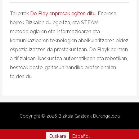
Tailerrak
Do Play enpresak egiten ditu
. Enpresa
horrek Bizkaian du egoitza, eta STEAM
metodologiaren eta informazioaren eta
komunikazioaren teknologien aholkularitzaren bidez
espezializatzen da prestakuntzan. Do Playk adimen
artifizialean, ikaskuntza automatikoan eta robotikan,
besteak beste, gaitasun handiko profesionalen
taldea du.
Copyright © 2026
Bizkaia Gazteak Durangaldea
Euskara
Español