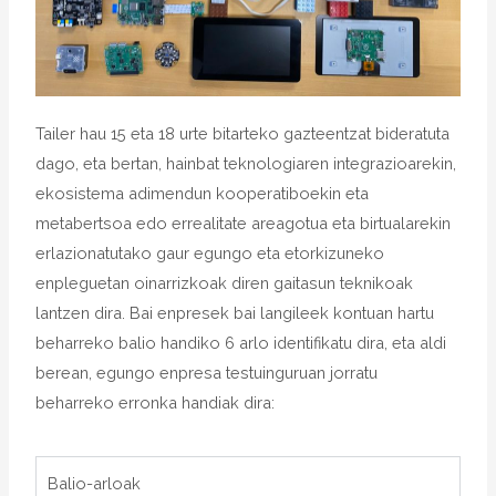
Tailer hau 15 eta 18 urte bitarteko gazteentzat bideratuta
dago, eta bertan, hainbat teknologiaren integrazioarekin,
ekosistema adimendun kooperatiboekin eta
metabertsoa edo errealitate areagotua eta birtualarekin
erlazionatutako gaur egungo eta etorkizuneko
enpleguetan oinarrizkoak diren gaitasun teknikoak
lantzen dira. Bai enpresek bai langileek kontuan hartu
beharreko balio handiko 6 arlo identifikatu dira, eta aldi
berean, egungo enpresa testuinguruan jorratu
beharreko erronka handiak dira:
Balio-arloak