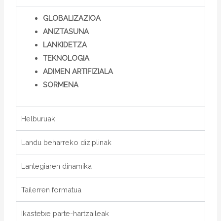
GLOBALIZAZIOA
ANIZTASUNA
LANKIDETZA
TEKNOLOGIA
ADIMEN ARTIFIZIALA
SORMENA
Helburuak
Landu beharreko diziplinak
Lantegiaren dinamika
Tailerren formatua
Ikastetxe parte-hartzaileak