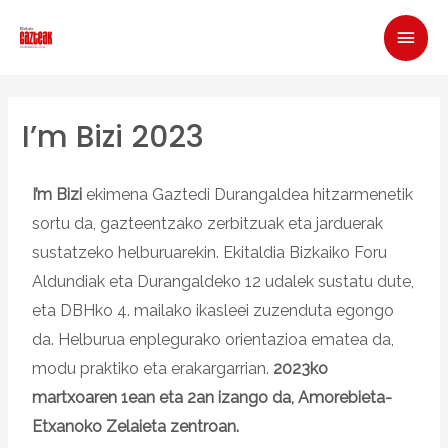
I’m Bizi 2023
I’m Bizi
ekimena Gaztedi Durangaldea hitzarmenetik
sortu da, gazteentzako zerbitzuak eta jarduerak
sustatzeko helburuarekin. Ekitaldia Bizkaiko Foru
Aldundiak eta Durangaldeko 12 udalek sustatu dute,
eta DBHko 4. mailako ikasleei zuzenduta egongo
da. Helburua enplegurako orientazioa ematea da,
modu praktiko eta erakargarrian.
2023ko
martxoaren 1ean eta 2an izango da, Amorebieta-
Etxanoko Zelaieta zentroan.