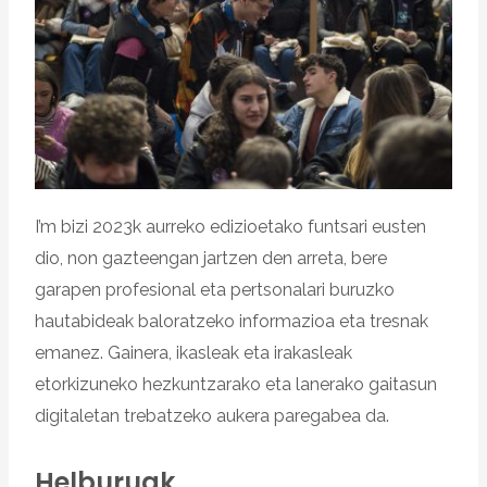
I’m bizi 2023k aurreko edizioetako funtsari eusten
dio, non gazteengan jartzen den arreta, bere
garapen profesional eta pertsonalari buruzko
hautabideak baloratzeko informazioa eta tresnak
emanez. Gainera, ikasleak eta irakasleak
etorkizuneko hezkuntzarako eta lanerako gaitasun
digitaletan trebatzeko aukera paregabea da.
Helburuak