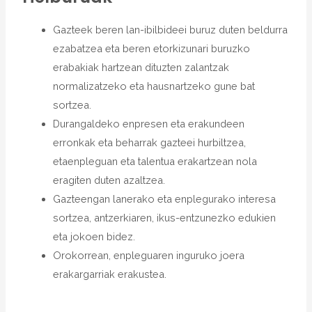
Gazteek beren lan-ibilbideei buruz duten beldurra
ezabatzea eta beren etorkizunari buruzko
erabakiak hartzean dituzten zalantzak
normalizatzeko eta hausnartzeko gune bat
sortzea.
Durangaldeko enpresen eta erakundeen
erronkak eta beharrak gazteei hurbiltzea,
etaenpleguan eta talentua erakartzean nola
eragiten duten azaltzea.
Gazteengan lanerako eta enplegurako interesa
sortzea, antzerkiaren, ikus-entzunezko edukien
eta jokoen bidez.
Orokorrean, enpleguaren inguruko joera
erakargarriak erakustea.