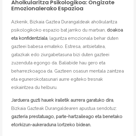
Aholkularitza Psikologikoa: Ongizate
Emozionalerako Espazioa
Azkenik, Bizkaia Gaztea Durangaldeak aholkularitza
psikologikoko espazio bat jarriko du martxan,
doakoa
eta konfidentziala
, laguntza emozionala behar duten
gazteei babesa emateko. Estresa, antsietatea,
gatazkak edo ziurgabetasuna bizi duten gazteei
zuzenduta egongo da. Baliabide hau gero eta
beharrezkoagoa da. Gazteen osasun mentala zaintzea
eta egunerokotasunari aurre egiteko tresnak
eskaintzea du helburu.
Jarduera guzti hauek irailetik aurrera garatuko dira
,
Bizkaia Gazteak Durangaldearen apustua sendotuz:
gazteria prestatuago, parte-hartzaileago eta benetako
etorkizun-aukeraduna lortzeko bidean.