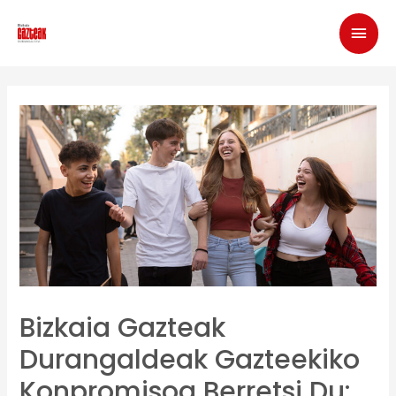
Bizkaia Gazteak
Durangaldeak Gazteekiko
Konpromisoa Berretsi Du: