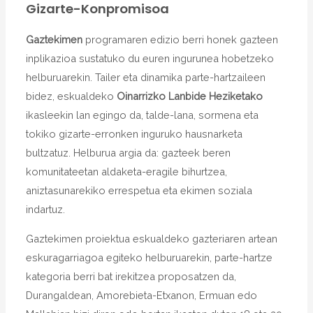
Gizarte-Konpromisoa
Gaztekimen
programaren edizio berri honek gazteen
inplikazioa sustatuko du euren ingurunea hobetzeko
helburuarekin. Tailer eta dinamika parte-hartzaileen
bidez, eskualdeko
Oinarrizko Lanbide Heziketako
ikasleekin lan egingo da, talde-lana, sormena eta
tokiko gizarte-erronken inguruko hausnarketa
bultzatuz. Helburua argia da: gazteek beren
komunitateetan aldaketa-eragile bihurtzea,
aniztasunarekiko errespetua eta ekimen soziala
indartuz.
Gaztekimen proiektua eskualdeko gazteriaren artean
eskuragarriagoa egiteko helburuarekin, parte-hartze
kategoria berri bat irekitzea proposatzen da,
Durangaldean, Amorebieta-Etxanon, Ermuan edo