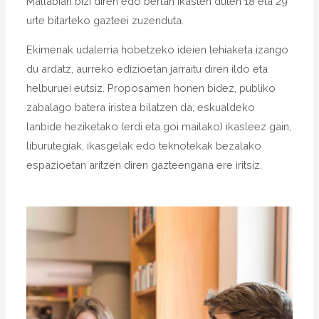
Mallabian bizi diren edo bertan ikasten duten 18 eta 29
urte bitarteko gazteei zuzenduta.
Ekimenak udalerria hobetzeko ideien lehiaketa izango
du ardatz, aurreko edizioetan jarraitu diren ildo eta
helburuei eutsiz. Proposamen honen bidez, publiko
zabalago batera iristea bilatzen da, eskualdeko
lanbide heziketako (erdi eta goi mailako) ikasleez gain,
liburutegiak, ikasgelak edo teknotekak bezalako
espazioetan aritzen diren gazteengana ere iritsiz.