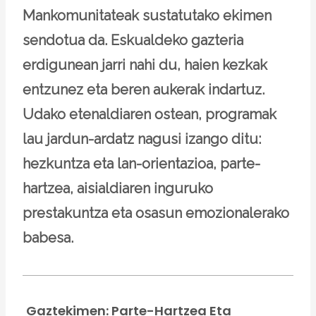
Mankomunitateak sustatutako ekimen
sendotua da. Eskualdeko gazteria
erdigunean jarri nahi du, haien kezkak
entzunez eta beren aukerak indartuz.
Udako etenaldiaren ostean, programak
lau jardun-ardatz nagusi izango ditu:
hezkuntza eta lan-orientazioa, parte-
hartzea, aisialdiaren inguruko
prestakuntza eta osasun emozionalerako
babesa.
Gaztekimen: Parte-Hartzea Eta