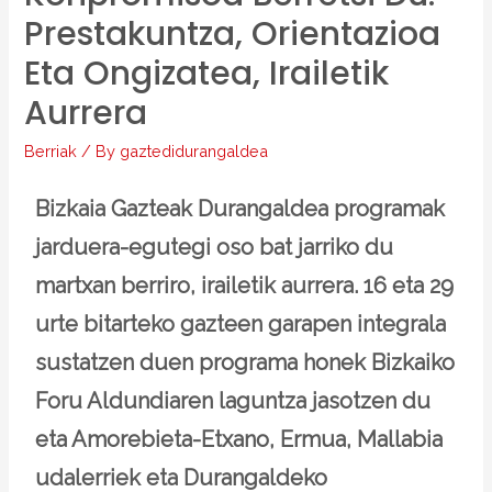
Prestakuntza, Orientazioa
Eta Ongizatea, Irailetik
Aurrera
Berriak
/ By
gaztedidurangaldea
Bizkaia Gazteak Durangaldea programak
jarduera-egutegi oso bat jarriko du
martxan berriro, irailetik aurrera. 16 eta 29
urte bitarteko gazteen garapen integrala
sustatzen duen programa honek Bizkaiko
Foru Aldundiaren laguntza jasotzen du
eta Amorebieta-Etxano, Ermua, Mallabia
udalerriek eta Durangaldeko