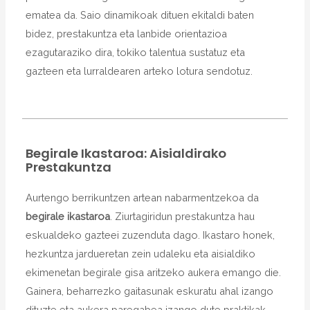
ematea da. Saio dinamikoak dituen ekitaldi baten
bidez, prestakuntza eta lanbide orientazioa
ezagutaraziko dira, tokiko talentua sustatuz eta
gazteen eta lurraldearen arteko lotura sendotuz.
Begirale Ikastaroa: Aisialdirako
Prestakuntza
Aurtengo berrikuntzen artean nabarmentzekoa da
begirale ikastaroa
. Ziurtagiridun prestakuntza hau
eskualdeko gazteei zuzenduta dago. Ikastaro honek,
hezkuntza jardueretan zein udaleku eta aisialdiko
ekimenetan begirale gisa aritzeko aukera emango die.
Gainera, beharrezko gaitasunak eskuratu ahal izango
dituzte eta aukera paregabea izango dute praktikak