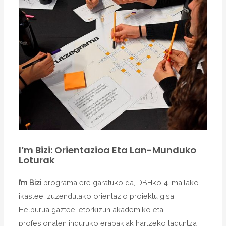
I’m Bizi: Orientazioa Eta Lan-Munduko
Loturak
I’m Bizi
programa ere garatuko da, DBHko 4. mailako
ikasleei zuzendutako orientazio proiektu gisa.
Helburua gazteei etorkizun akademiko eta
profesionalen inguruko erabakiak hartzeko laguntza