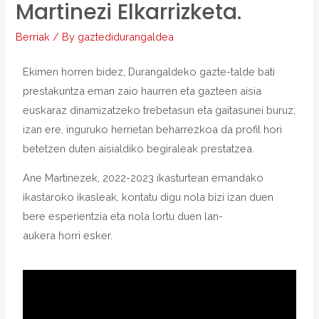
Martinezi Elkarrizketa.
Berriak
/ By
gaztedidurangaldea
Ekimen horren bidez, Durangaldeko gazte-talde bati
prestakuntza eman zaio haurren eta gazteen aisia
euskaraz dinamizatzeko trebetasun eta gaitasunei buruz;
izan ere, inguruko herrietan beharrezkoa da profil hori
betetzen duten aisialdiko begiraleak prestatzea.
Ane Martinezek, 2022-2023 ikasturtean emandako
ikastaroko ikasleak, kontatu digu nola bizi izan duen
bere esperientzia eta nola lortu duen lan-
aukera horri esker.