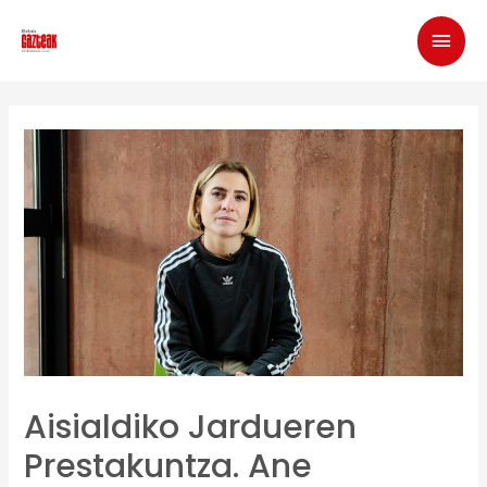
Aisialdiko Jardueren
Prestakuntza. Ane