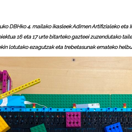
uko DBHko 4. mailako ikasleek Adimen Artifizialeko eta In
iektua 16 eta 17 urte bitarteko gazteei zuzendutako tail
iarekin lotutako ezagutzak eta trebetasunak emateko helb