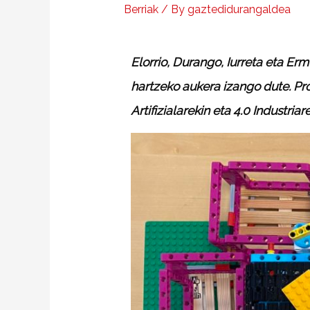
Berriak
/ By
gaztedidurangaldea
Elorrio, Durango, Iurreta eta Erm
hartzeko aukera izango dute. Pro
Artifizialarekin eta 4.0 Industr