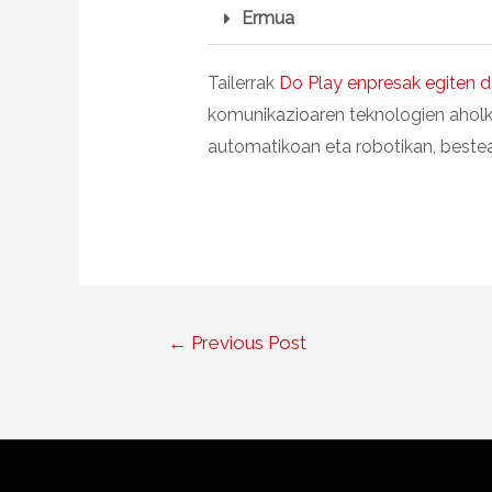
Ermua
Tailerrak
Do Play enpresak egiten d
komunikazioaren teknologien aholku
automatikoan eta robotikan, bestea
←
Previous Post