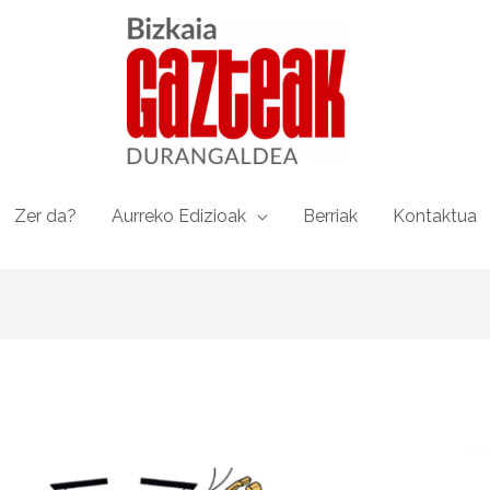
Zer da?
Aurreko Edizioak
Berriak
Kontaktua