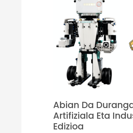
Abian Da Duranga
Artifiziala Eta In
Edizioa