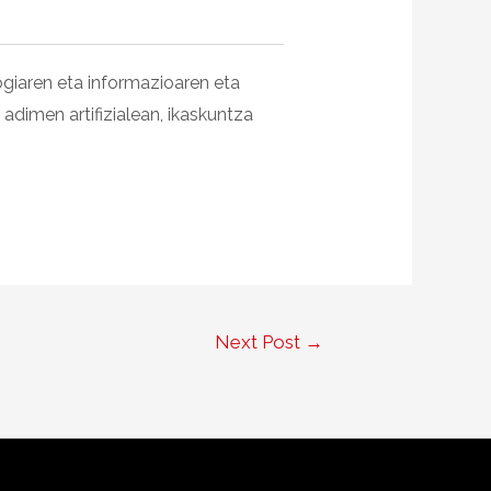
giaren eta informazioaren eta
dimen artifizialean, ikaskuntza
Next Post
→