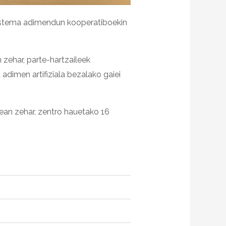
osistema adimendun kooperatiboekin
n zehar, parte-hartzaileek
dimen artifiziala bezalako gaiei
nean zehar, zentro hauetako 16