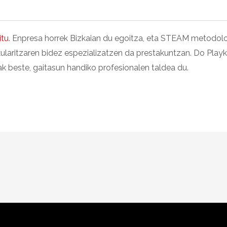
itu
. Enpresa horrek Bizkaian du egoitza, eta STEAM metodolo
laritzaren bidez espezializatzen da prestakuntzan. Do Playk a
k beste, gaitasun handiko profesionalen taldea du.