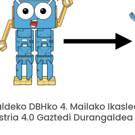
ldeko DBHko 4. Mailako Ikasl
dustria 4.0 Gaztedi Durangaldea