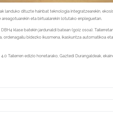
koak landuko dituzte hainbat teknologia integratzearekin, ek
 areagotuarekin eta birtualarekin lotutako enpleguetan.
, DBH4 klase batekin jardunaldi batean (goiz osoa). Tailerreta
, ordenagailu bidezko ikusmena, ikaskuntza automatikoa eta a
o 4.0 Tailerren edizio honetarako, Gaztedi Durangaldeak, ekai