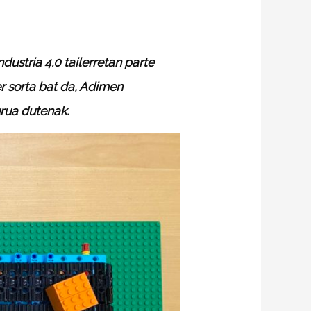
dustria 4.0 tailerretan parte
er sorta bat da, Adimen
urua dutenak.