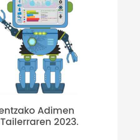
eentzako Adimen
 Tailerraren 2023.