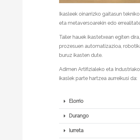
Ikasleek oinarrizko gaitasun tekni
eta metaversoarekin edo errealitate
Tailer hauek ikastetxean egiten dira
prozesuen automatizazioa, robotika
buruz ikasten dute.
Adimen Artifizialeko eta Industriak
ikaslek parte hartzea aurreikusi da:
Elorrio
Durango
Iurreta