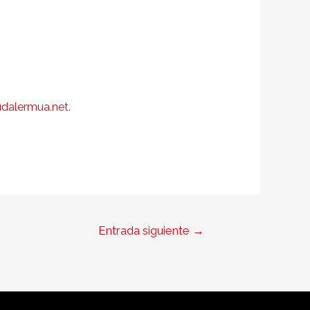
dalermua.net
.
Entrada siguiente
→