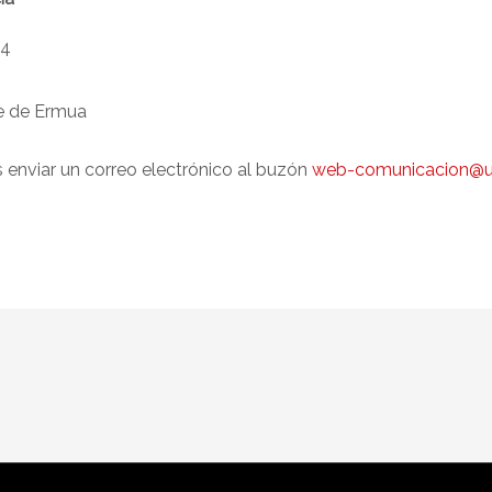
24
re de Ermua
s enviar un correo electrónico al buzón
web-comunicacion@u