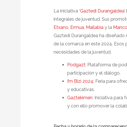
La iniciativa ‘
Gaztedi Durangaldea
’
integrales de juventud. Sus promot
Etxano
,
Ermua
,
Mallabia
y la
Manco
Gaztedi Durangaldea ha diseñado nue
de la comarca en este 2024. Esos pr
necesidades de la juventud.
Podgazt
: Plataforma de pod
participación y el diálogo.
I’m Bizi 2024
: Feria para ofr
y educativas.
Gaztekimen
: Iniciativa par
y con ello promover la colab
Fecha y horario de la comparecenc