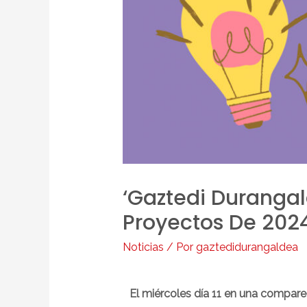
‘Gaztedi Duranga
Proyectos De 202
Noticias
/ Por
gaztedidurangaldea
El miércoles día 11 en una compare