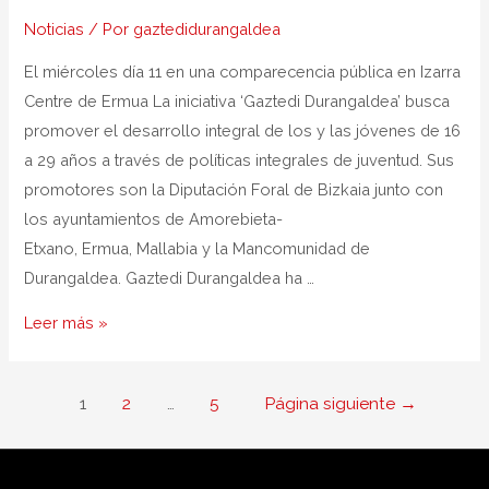
Noticias
/ Por
gaztedidurangaldea
El miércoles día 11 en una comparecencia pública en Izarra
Centre de Ermua La iniciativa ‘Gaztedi Durangaldea’ busca
promover el desarrollo integral de los y las jóvenes de 16
a 29 años a través de políticas integrales de juventud. Sus
promotores son la Diputación Foral de Bizkaia junto con
los ayuntamientos de Amorebieta-
Etxano, Ermua, Mallabia y la Mancomunidad de
Durangaldea. Gaztedi Durangaldea ha …
Leer más »
1
2
…
5
Página siguiente
→