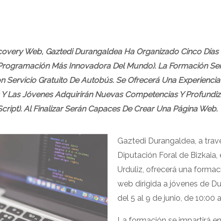
scovery Web, Gaztedi Durangaldea Ha Organizado Cinco Día
Programación Más Innovadora Del Mundo). La Formación Será 
 Servicio Gratuito De Autobús. Se Ofrecerá Una Experiencia P
s Y Las Jóvenes Adquirirán Nuevas Competencias Y Profundi
ript). Al Finalizar Serán Capaces De Crear Una Página Web.
Gaztedi Durangaldea, a travé
Diputación Foral de Bizkaia,
Urduliz, ofrecerá una forma
web dirigida a jóvenes de 
del 5 al 9 de junio, de 10:00
La formación se impartirá en 