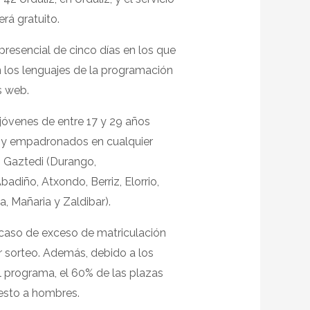
rá gratuito.
presencial de cinco días en los que
n los lenguajes de la programación
s web.
 jóvenes de entre 17 y 29 años
) y empadronados en cualquier
 Gaztedi (Durango,
diño, Atxondo, Berriz, Elorrio,
ia, Mañaria y Zaldibar).
 caso de exceso de matriculación
r sorteo. Además, debido a los
l programa, el 60% de las plazas
resto a hombres.