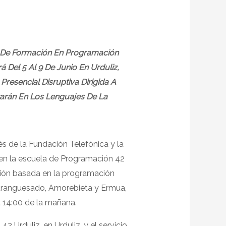
s De Formación En Programación
Del 5 Al 9 De Junio En Urduliz,
resencial Disruptiva Dirigida A
zarán En Los Lenguajes De La
s de la Fundación Telefónica y la
 en la escuela de Programación 42
ción basada en la programación
Duranguesado, Amorebieta y Ermua,
 a 14:00 de la mañana.
42 Urduliz, en Urduliz, y el servicio